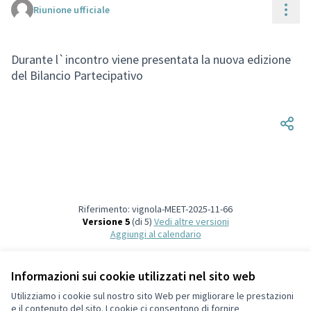
Cont
Riunione ufficiale
(Collegamento esterno)
Durante l`incontro viene presentata la nuova edizione
del Bilancio Partecipativo
Riferimento: vignola-MEET-2025-11-66
Versione 5
(di 5)
vedi altre versioni
Aggiungi al calendario
Informazioni sui cookie utilizzati nel sito web
Termini di servizio
Privacy
Utilizziamo i cookie sul nostro sito Web per migliorare le prestazioni
Impostazioni dei cookie
e il contenuto del sito. I cookie ci consentono di fornire