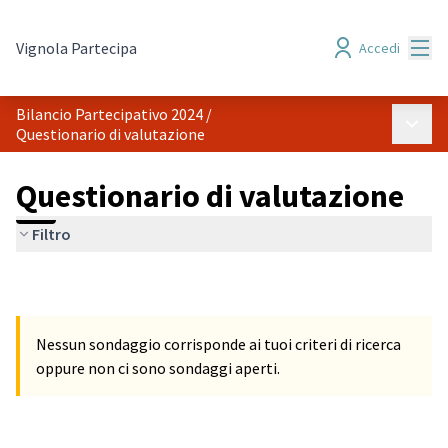
Menù
Vignola Partecipa
Accedi
Bilancio Partecipativo 2024
/
Menù p
Questionario di valutazione
Questionario di valutazione
Filtro
Nessun sondaggio corrisponde ai tuoi criteri di ricerca
oppure non ci sono sondaggi aperti.