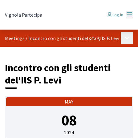
Mai
Vignola Partecipa
Log in
Main 
Meetings
/
Incontro con gli studenti del&#39;IlS P. Levi
Incontro con gli studenti
del'IlS P. Levi
MAY
08
2024