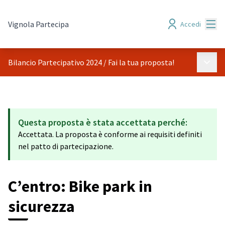
Menù
Vignola Partecipa
Accedi
Menù p
Bilancio Partecipativo 2024
/
Fai la tua proposta!
Questa proposta è stata accettata perché:
Accettata. La proposta è conforme ai requisiti definiti
nel patto di partecipazione.
C’entro: Bike park in
sicurezza