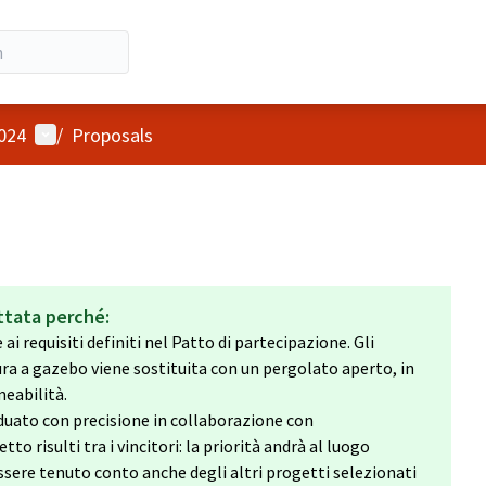
User menu
2024
/
Proposals
ttata perché:
i requisiti definiti nel Patto di partecipazione. Gli
tura a gazebo viene sostituita con un pergolato aperto, in
meabilità.
viduato con precisione in collaborazione con
to risulti tra i vincitori: la priorità andrà al luogo
sere tenuto conto anche degli altri progetti selezionati