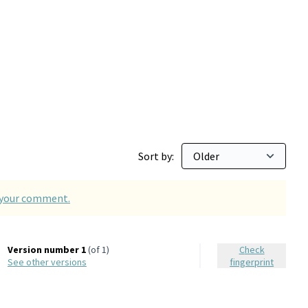
Sort by:
d your comment.
Version number 1
(of 1)
Check
see other versions
fingerprint