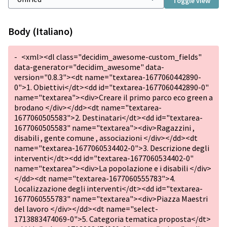
Toggle view
Body (Italiano)
-
<xml><dl class="decidim_awesome-custom_fields"
data-generator="decidim_awesome" data-
version="0.8.3"><dt name="textarea-1677060442890-
0">1. Obiettivi</dt><dd id="textarea-1677060442890-0"
name="textarea"><div>Creare il primo parco eco green a
brodano </div></dd><dt name="textarea-
1677060505583">2. Destinatari</dt><dd id="textarea-
1677060505583" name="textarea"><div>Ragazzini ,
disabili , gente comune , associazioni </div></dd><dt
name="textarea-1677060534402-0">3. Descrizione degli
interventi</dt><dd id="textarea-1677060534402-0"
name="textarea"><div>La popolazione e i disabili </div>
</dd><dt name="textarea-1677060555783">4.
Localizzazione degli interventi</dt><dd id="textarea-
1677060555783" name="textarea"><div>Piazza Maestri
del lavoro </div></dd><dt name="select-
1713883474069-0">5. Categoria tematica proposta</dt>