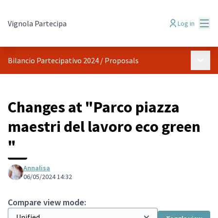
Mai
Vignola Partecipa
Log in
Main 
Bilancio Partecipativo 2024
/
Proposals
Changes at "Parco piazza
maestri del lavoro eco green
"
Annalisa
06/05/2024 14:32
Compare view mode: