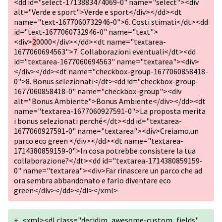
<dd id="select-1713883474069-0" name="select"><div
alt="Verde e sport">Verde e sport</div></dd><dt
name="text-1677060732946-0">6. Costi stimati</dt><dd
id="text-1677060732946-0" name="text">
<div>
2
0000</div></dd><dt name="textarea-
1677060694563">7. Collaborazioni eventuali</dt><dd
id="textarea-1677060694563" name="textarea"><div>
</div></dd><dt name="checkbox-group-1677060858418-
0">8. Bonus selezionati</dt><dd id="checkbox-group-
1677060858418-0" name="checkbox-group"><div
alt="Bonus Ambiente">Bonus Ambiente</div></dd><dt
name="textarea-1677060927591-0">La proposta merita
i bonus selezionati perché</dt><dd id="textarea-
1677060927591-0" name="textarea"><div>Creiamo.un
parco eco green </div></dd><dt name="textarea-
1714380859159-0">In cosa potrebbe consistere la tua
collaborazione?</dt><dd id="textarea-1714380859159-
0" name="textarea"><div>Far rinascere un parco che ad
ora sembra abbandonato e farlo diventare eco
green</div></dd></dl></xml>
+
<xml><dl class="decidim_awesome-custom_fields"