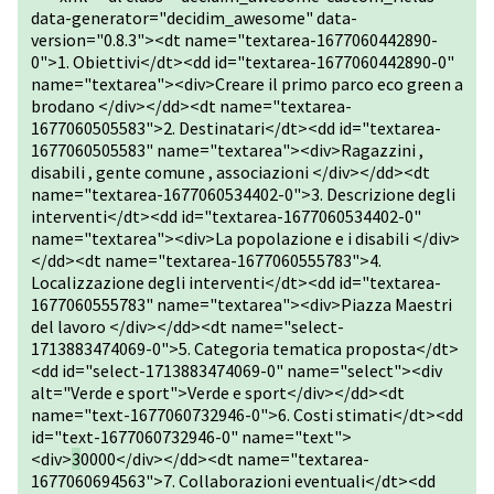
data-generator="decidim_awesome" data-
version="0.8.3"><dt name="textarea-1677060442890-
0">1. Obiettivi</dt><dd id="textarea-1677060442890-0"
name="textarea"><div>Creare il primo parco eco green a
brodano </div></dd><dt name="textarea-
1677060505583">2. Destinatari</dt><dd id="textarea-
1677060505583" name="textarea"><div>Ragazzini ,
disabili , gente comune , associazioni </div></dd><dt
name="textarea-1677060534402-0">3. Descrizione degli
interventi</dt><dd id="textarea-1677060534402-0"
name="textarea"><div>La popolazione e i disabili </div>
</dd><dt name="textarea-1677060555783">4.
Localizzazione degli interventi</dt><dd id="textarea-
1677060555783" name="textarea"><div>Piazza Maestri
del lavoro </div></dd><dt name="select-
1713883474069-0">5. Categoria tematica proposta</dt>
<dd id="select-1713883474069-0" name="select"><div
alt="Verde e sport">Verde e sport</div></dd><dt
name="text-1677060732946-0">6. Costi stimati</dt><dd
id="text-1677060732946-0" name="text">
<div>
3
0000</div></dd><dt name="textarea-
1677060694563">7. Collaborazioni eventuali</dt><dd