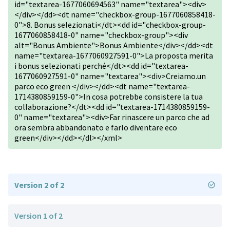
id="textarea-1677060694563" name="textarea"><div>
</div></dd><dt name="checkbox-group-1677060858418-
0">8. Bonus selezionati</dt><dd id="checkbox-group-
1677060858418-0" name="checkbox-group"><div
alt="Bonus Ambiente">Bonus Ambiente</div></dd><dt
name="textarea-1677060927591-0">La proposta merita
i bonus selezionati perché</dt><dd id="textarea-
1677060927591-0" name="textarea"><div>Creiamo.un
parco eco green </div></dd><dt name="textarea-
1714380859159-0">In cosa potrebbe consistere la tua
collaborazione?</dt><dd id="textarea-1714380859159-
0" name="textarea"><div>Far rinascere un parco che ad
ora sembra abbandonato e farlo diventare eco
green</div></dd></dl></xml>
Version 2 of 2
Version 1 of 2