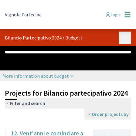
Mai
Vignola Partecipa
Log in
Main 
Bilancio Partecipativo 2024
/
Budgets
€0
€100,000
Assigned
Budget
More information about budget
Projects for Bilancio partecipativo 2024
Filter and search
Order projects by
12. Vent'anni e cominciare a