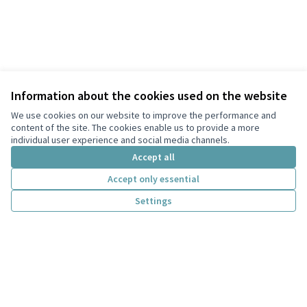
Information about the cookies used on the website
We use cookies on our website to improve the performance and
content of the site. The cookies enable us to provide a more
individual user experience and social media channels.
Accept all
Terms of Service
Accept only essential
Privacy
Settings
Cookie settings
English
Choose language
Scegli la lingua
Creative Co
(External lin
(External link)
Website made with
free software
.
(External link)