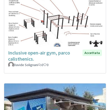
Inclusive open-air gym, parco
Accettata
calisthenics.
Davide Solignani
0
0