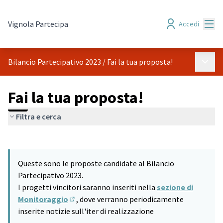
Menù
Vignola Partecipa
Accedi
Menù p
Bilancio Partecipativo 2023
/
Fai la tua proposta!
Fai la tua proposta!
Filtra e cerca
Salta mappa
Leaflet
|
©
HERE maps
9
L'elemento seguente è una mappa che presenta gli elementi di q
+
Queste sono le proposte candidate al Bilancio
−
Partecipativo 2023.
I progetti vincitori saranno inseriti nella
sezione di
Monitoraggio
, dove verranno periodicamente
(Si apre in una nuova scheda)
inserite notizie sull'iter di realizzazione