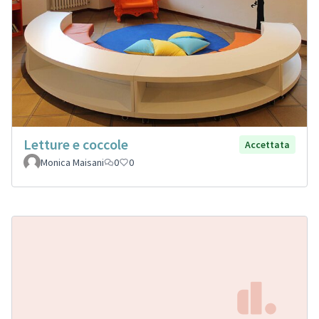
Letture e coccole
Accettata
Monica Maisani
0
0