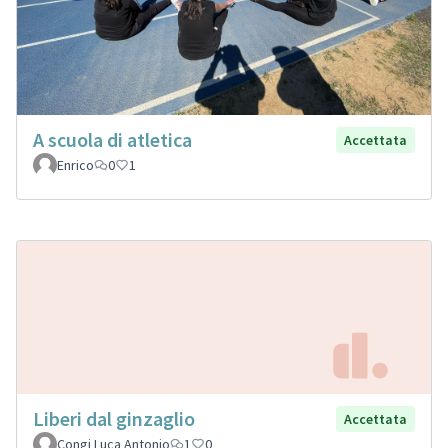
A scuola di atletica
Accettata
Enrico
0
1
Liberi dal ginzaglio
Accettata
Congi Luca Antonio
1
0