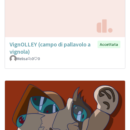
VignOLLEY (campo di pallavolo a
Accettata
vignola)
Melisa
0
0