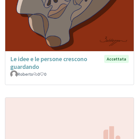
Le idee e le persone crescono
Accettata
guardando
Roberto
0
0