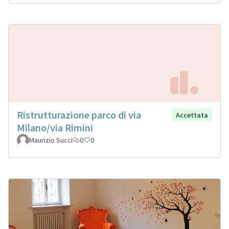
Ristrutturazione parco di via
Accettata
Milano/via Rimini
Maurizio Succi
0
0