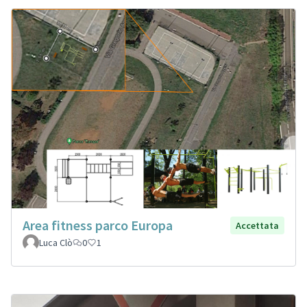
Area fitness parco Europa
Accettata
Luca Clò
0
1