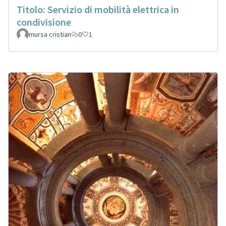
Titolo: Servizio di mobilità elettrica in
condivisione
mursa cristian
0
1