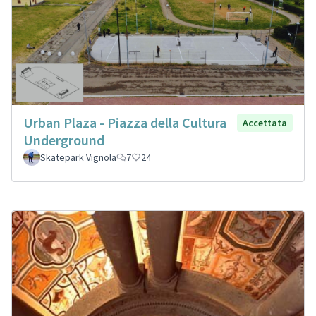
Urban Plaza - Piazza della Cultura
Accettata
Underground
Skatepark Vignola
7
24