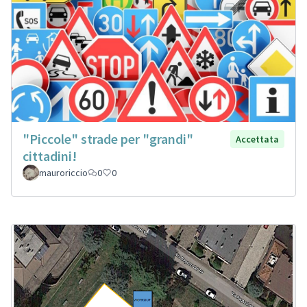
"Piccole" strade per "grandi"
Accettata
cittadini!
mauroriccio
0
0