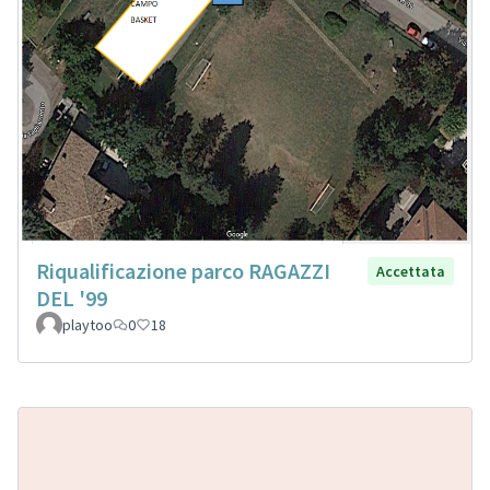
Riqualificazione parco RAGAZZI
Accettata
DEL '99
playtoo
0
18