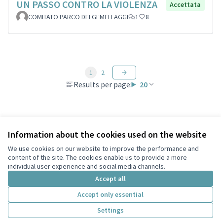
UN PASSO CONTRO LA VIOLENZA
Accettata
COMITATO PARCO DEI GEMELLAGGI
1
8
1
2
Results per page:
20
Information about the cookies used on the website
Terms of Service
Privacy
We use cookies on our website to improve the performance and
Cookie settings
content of the site. The cookies enable us to provide a more
English
individual user experience and social media channels.
Choose language
Scegli la lingua
Accept all
Accept only essential
Creative Co
(External lin
Settings
(External link)
Website made with
free software
.