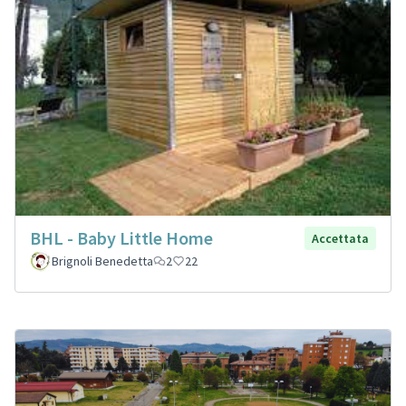
BHL - Baby Little Home
Accettata
Brignoli Benedetta
2
22