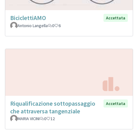
BiciclettiAMO
Accettata
Antonio Langella
0
6
Riqualificazione sottopassaggio
Accettata
che attraversa tangenziale
MARIA VICINI
0
12