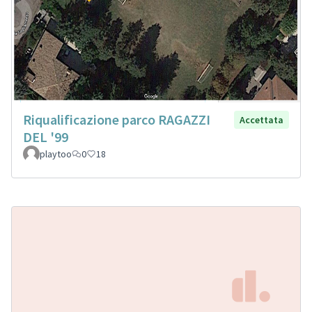
Riqualificazione parco RAGAZZI
Accettata
DEL '99
playtoo
0
18