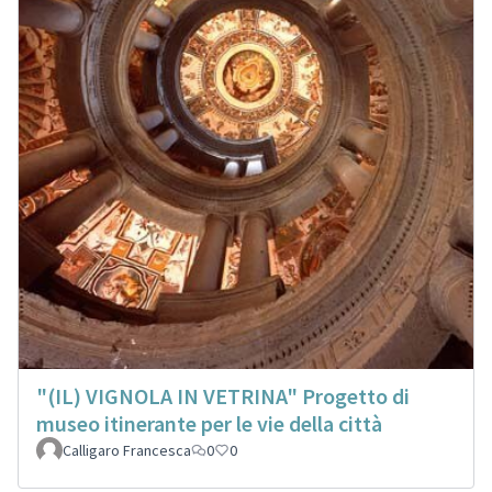
"(IL) VIGNOLA IN VETRINA" Progetto di
museo itinerante per le vie della città
Calligaro Francesca
0
0