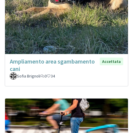
Ampliamento area sgambamento
Accettata
cani
Sofia Brignoli
0
34