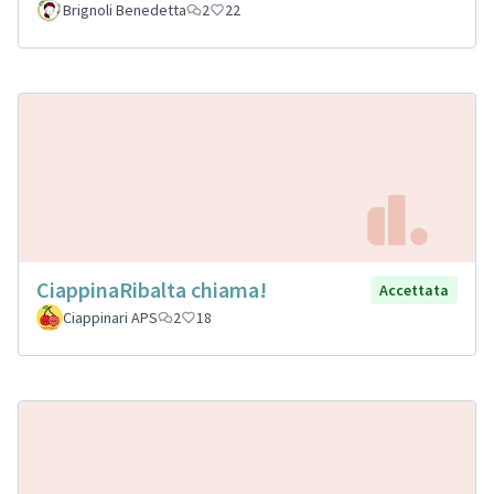
Brignoli Benedetta
2
22
CiappinaRibalta chiama!
Accettata
Ciappinari APS
2
18