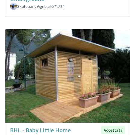
Skatepark Vignola
7
24
BHL - Baby Little Home
Accettata