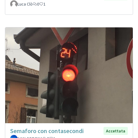
Luca Clò
0
1
Semaforo con contasecondi
Accettata