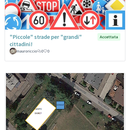
"Piccole" strade per "grandi"
Accettata
cittadini!
mauroriccio
0
0