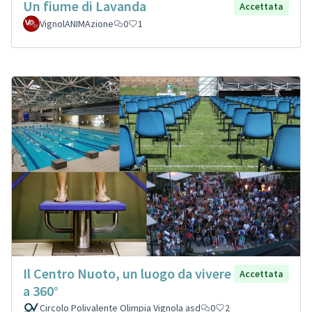
Un fiume di Lavanda
Accettata
VignolANIMAzione
0
1
Il Centro Nuoto, un luogo da vivere
Accettata
a 360°
Circolo Polivalente Olimpia Vignola asd
0
2