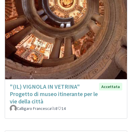
"(IL) VIGNOLA IN VETRINA"
Accettata
Progetto di museo itinerante per le
vie della città
Calligaro Francesca
8
14