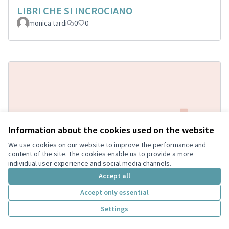
LIBRI CHE SI INCROCIANO
monica tardi
0
0
Information about the cookies used on the website
We use cookies on our website to improve the performance and
Istallazione di casette per contenere libri a
content of the site. The cookies enable us to provide a more
individual user experience and social media channels.
libero scambio, saranno posizionate in vari
Accept all
punti della città, compreso centro storico e
parchi.
Accept only essential
Trottola
0
1
Settings