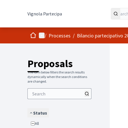
Vignola Partecipa
Home
Main menu
/
Processes
/
Bilancio partecipativo 
Proposals
The form below filters the search results
dynamically when the search conditions
are changed.
Status
All