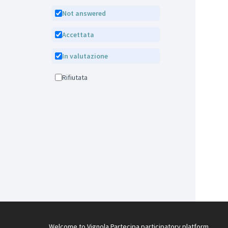
Not answered
Accettata
In valutazione
Rifiutata
Welcome to Vignola Partecipa participatory platform.