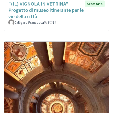
"(IL) VIGNOLA IN VETRINA"
Accettata
Progetto di museo itinerante per le
vie della città
Calligaro Francesca
8
14