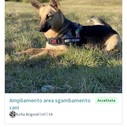
Ampliamento area sgambamento
Accettata
cani
Sofia Brignoli
0
34