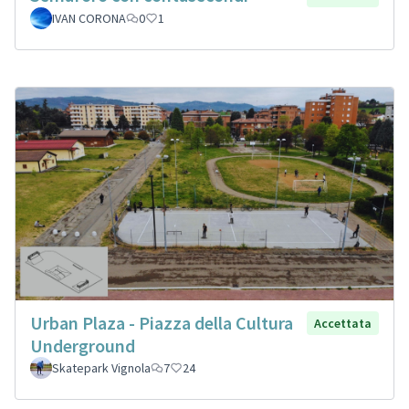
IVAN CORONA
0
1
Urban Plaza - Piazza della Cultura
Accettata
Underground
Skatepark Vignola
7
24