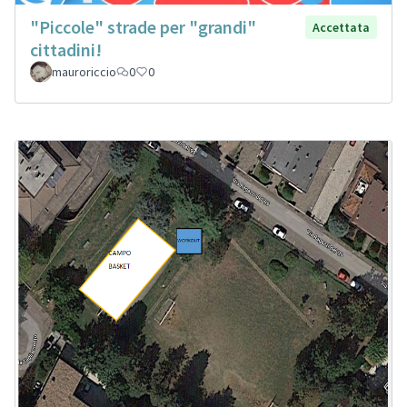
"Piccole" strade per "grandi"
Accettata
cittadini!
mauroriccio
0
0