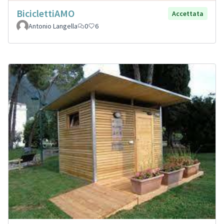
BiciclettiAMO
Accettata
Antonio Langella
0
6