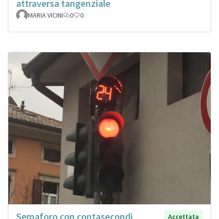
attraversa tangenziale
MARIA VICINI
0
0
Semaforo con contasecondi
Accettata