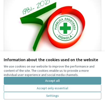
Information about the cookies used on the website
We use cookies on our website to improve the performance and
content of the site. The cookies enable us to provide a more
individual user experience and social media channels.
Accept all
Proggetto "TrasportiAMO - con
Accettata
cura, sempre al vostro fianco"
Accept only essential
PUBBLICA ASSISTENZA VIGNOLA
0
1
Settings