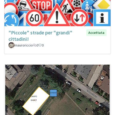
"Piccole" strade per "grandi"
Accettata
cittadini!
mauroriccio
0
0