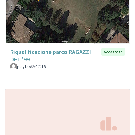
Riqualificazione parco RAGAZZI
Accettata
DEL '99
playtoo
0
18