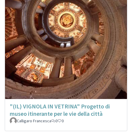
"(IL) VIGNOLA IN VETRINA" Progetto di
museo itinerante per le vie della città
Calligaro Francesca
0
0