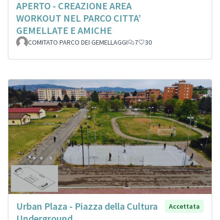
APERTO - CREAZIONE AREA
WORKOUT NEL PARCO CITTA’
GEMELLATE E AMICHE
COMITATO PARCO DEI GEMELLAGGI
7
30
Urban Plaza - Piazza della Cultura
Accettata
Underground