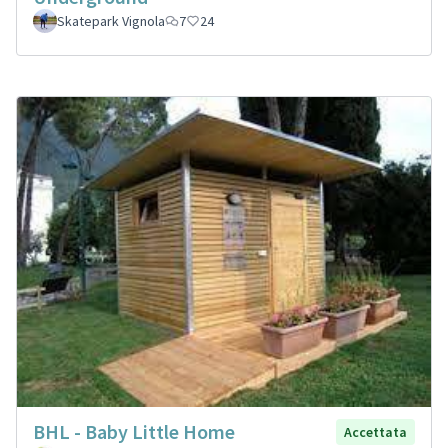
Skatepark Vignola
7
24
BHL - Baby Little Home
Accettata