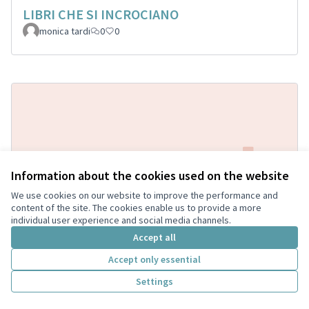
LIBRI CHE SI INCROCIANO
monica tardi
0
0
Information about the cookies used on the website
We use cookies on our website to improve the performance and
Istallazione di casette per contenere libri a
content of the site. The cookies enable us to provide a more
individual user experience and social media channels.
libero scambio, saranno posizionate in vari
Accept all
punti della città, compreso centro storico e
parchi.
Accept only essential
Trottola
0
1
Settings