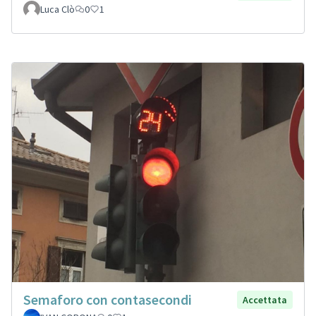
Luca Clò
0
1
Semaforo con contasecondi
Accettata