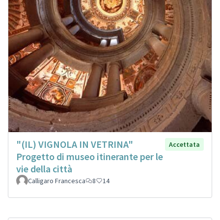
"(IL) VIGNOLA IN VETRINA"
Accettata
Progetto di museo itinerante per le
vie della città
Calligaro Francesca
8
14