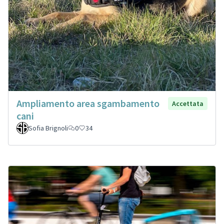
Ampliamento area sgambamento
Accettata
cani
Sofia Brignoli
0
34