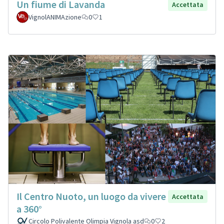
Un fiume di Lavanda
Accettata
VignolANIMAzione
0
1
Il Centro Nuoto, un luogo da vivere
Accettata
a 360°
Circolo Polivalente Olimpia Vignola asd
0
2