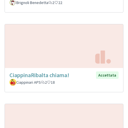
Brignoli Benedetta
2
22
CiappinaRibalta chiama!
Accettata
Ciappinari APS
2
18