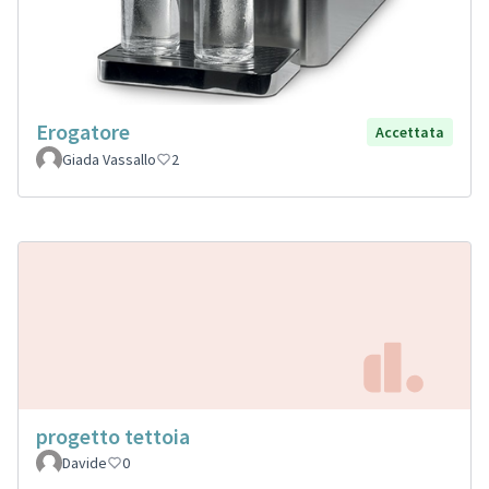
Erogatore
Accettata
Giada Vassallo
2
progetto tettoia
Davide
0