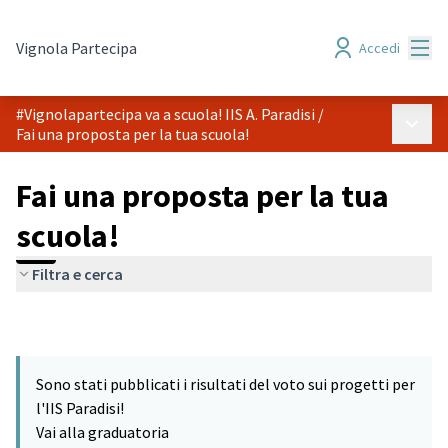
Menù
Vignola Partecipa
Accedi
#Vignolapartecipa va a scuola! IIS A. Paradisi
/
Menù p
Fai una proposta per la tua scuola!
Fai una proposta per la tua
scuola!
Filtra e cerca
Sono stati pubblicati i risultati del voto sui progetti per
l'IIS Paradisi!
Vai alla graduatoria