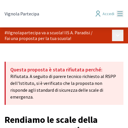
Menù
Vignola Partecipa
Accedi
#Vignolapartecipa va a scuola! IIS A. Paradisi
/
Menù p
Fai una proposta per la tua scuola!
Questa proposta è stata rifiutata perché:
Rifiutata. A seguito di parere tecnico richiesto al RSPP
dell'Istituto, si è verificato che la proposta non
risponde agli standard di sicurezza delle scale di
emergenza.
Rendiamo le scale della