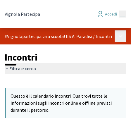
Menù
Vignola Partecipa
Accedi
Menù p
#Vignolapartecipa va a scuola! IIS A. Paradisi
/
Incontri
Incontri
Filtra e cerca
Salta mappa
Leaflet
|
©
HERE maps
L'elemento seguente è una mappa che presenta gli elementi di q
+
Questo è il calendario incontri. Qua trovi tutte le
−
informazioni sugli incontri online e offline previsti
durante il percorso.