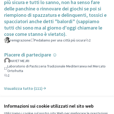
più sicura e tutti lo sanno, non ha senso fare
delle panchine o rinnovare dei giochi se poi si
riempiono di spazzatura e delinquenti, tossici e
spacciatori anche detti "balordi" (sappiamo
tutti chi sono ma al giorno d'oggi chiamare le
cose come stanno è vietato).
remigrazione
Pedaliamo per una città più sicura
2
Piacere di partecipare ☺️
HAYET MEJRI
Laboratorio di Pasticceria Tradizionale Mediterranea nel Mercato
Ortofrutta
2
Visualizza tutto (111)
Informazioni sui cookie utilizzati nel sito web
Termini di servizio
Privacy
Utilizziamo i cookie sul nostro sito Web per migliorare le prestazioni