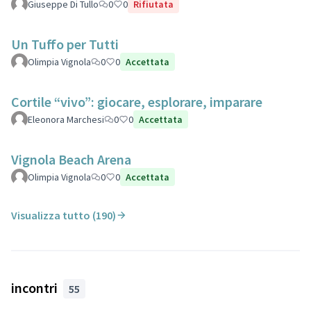
Giuseppe Di Tullo
0
0
Rifiutata
Un Tuffo per Tutti
Olimpia Vignola
0
0
Accettata
Cortile “vivo”: giocare, esplorare, imparare
Eleonora Marchesi
0
0
Accettata
Vignola Beach Arena
Olimpia Vignola
0
0
Accettata
Visualizza tutto (190)
incontri
55