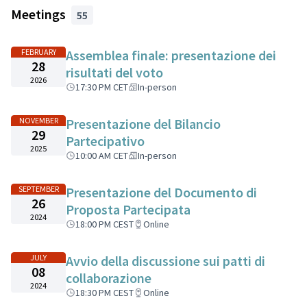
Meetings
55
FEBRUARY
Assemblea finale: presentazione dei
28
risultati del voto
2026
17:30 PM CET
In-person
NOVEMBER
Presentazione del Bilancio
29
Partecipativo
2025
10:00 AM CET
In-person
SEPTEMBER
Presentazione del Documento di
26
Proposta Partecipata
2024
18:00 PM CEST
Online
JULY
Avvio della discussione sui patti di
08
collaborazione
2024
18:30 PM CEST
Online