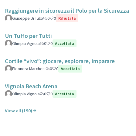
Raggiungere in sicurezza il Polo per la Sicurezza
Giuseppe Di Tullo
0
0
Rifiutata
Un Tuffo per Tutti
Olimpia Vignola
0
0
Accettata
Cortile “vivo”: giocare, esplorare, imparare
Eleonora Marchesi
0
0
Accettata
Vignola Beach Arena
Olimpia Vignola
0
0
Accettata
View all (190)