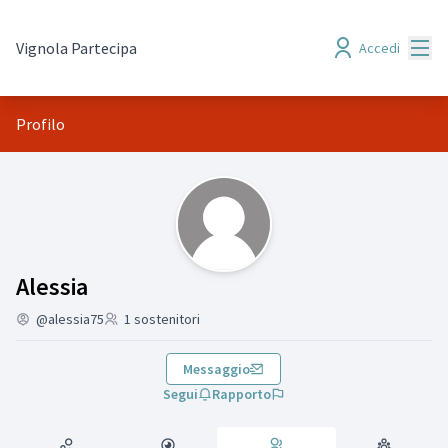
Menù
Vignola Partecipa
Accedi
Profilo
Followers (Alessia )
Alessia
@alessia75
1 sostenitori
Messaggio
Segui
Rapporto