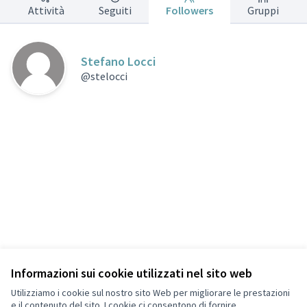
Attività
Seguiti
Followers
Gruppi
Stefano Locci
@stelocci
Informazioni sui cookie utilizzati nel sito web
Termini di servizio
Privacy
Utilizziamo i cookie sul nostro sito Web per migliorare le prestazioni
Impostazioni dei cookie
e il contenuto del sito. I cookie ci consentono di fornire