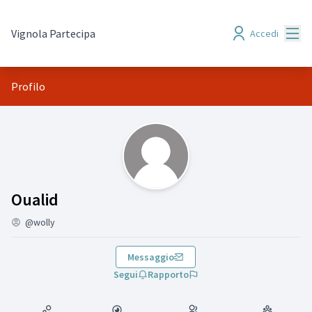
Menù
Vignola Partecipa
Accedi
Profilo
(Oualid)
Oualid
@wolly
Messaggio
Segui
Rapporto