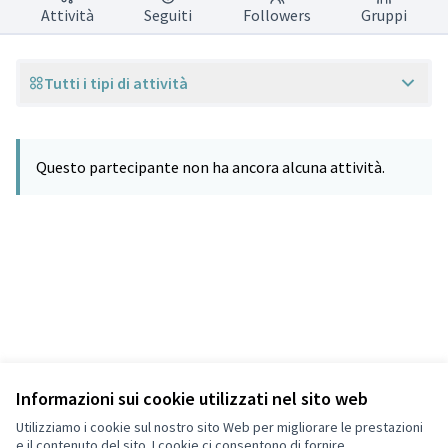
Attività
Seguiti
Followers
Gruppi
Tutti i tipi di attività
Questo partecipante non ha ancora alcuna attività.
Informazioni sui cookie utilizzati nel sito web
Termini di servizio
Privacy
Utilizziamo i cookie sul nostro sito Web per migliorare le prestazioni
Impostazioni dei cookie
e il contenuto del sito. I cookie ci consentono di fornire