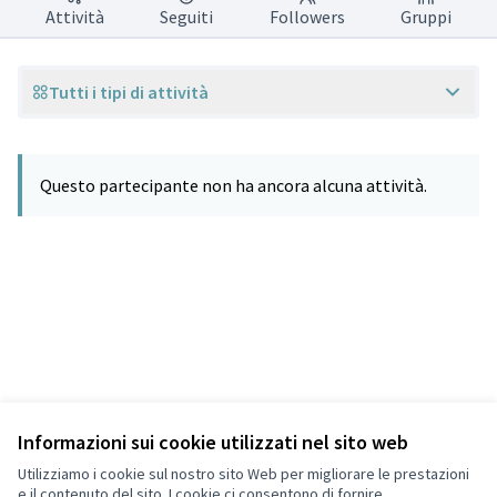
Attività
Seguiti
Followers
Gruppi
Tutti i tipi di attività
Questo partecipante non ha ancora alcuna attività.
Informazioni sui cookie utilizzati nel sito web
Termini di servizio
Privacy
Utilizziamo i cookie sul nostro sito Web per migliorare le prestazioni
Impostazioni dei cookie
e il contenuto del sito. I cookie ci consentono di fornire