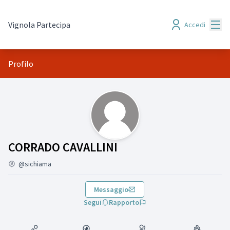
Menù
Vignola Partecipa
Accedi
Profilo
(CORRADO CAVALLINI)
CORRADO CAVALLINI
@sichiama
Messaggio
Segui
Rapporto