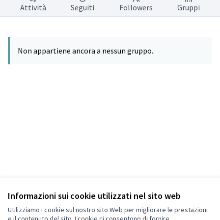
Attività
Seguiti
Followers
Gruppi
Non appartiene ancora a nessun gruppo.
Informazioni sui cookie utilizzati nel sito web
Termini di servizio
Privacy
Utilizziamo i cookie sul nostro sito Web per migliorare le prestazioni
Impostazioni dei cookie
e il contenuto del sito. I cookie ci consentono di fornire