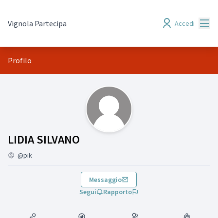
Menù
Vignola Partecipa
Accedi
Profilo
(LIDIA SILVANO)
LIDIA SILVANO
@pik
Messaggio
Segui
Rapporto