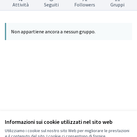
Attività
Seguiti
Followers
Gruppi
Non appartiene ancora a nessun gruppo.
Informazioni sui cookie utilizzati nel sito web
Termini di servizio
Privacy
Utilizziamo i cookie sul nostro sito Web per migliorare le prestazioni
Impostazioni dei cookie
e il contenuto del sito. I cookie ci consentono di fornire