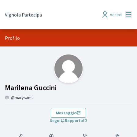
Menù
Vignola Partecipa
Accedi
Profilo
(Marilena Guccini)
Marilena Guccini
@marysamu
Messaggio
Segui
Rapporto