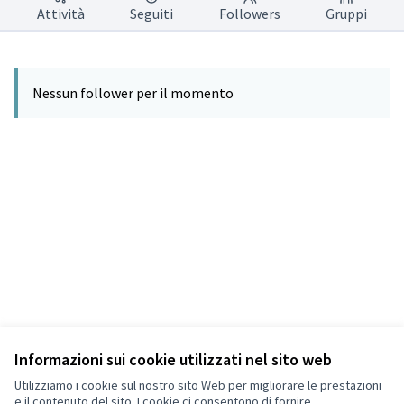
Attività
Seguiti
Followers
Gruppi
Nessun follower per il momento
Informazioni sui cookie utilizzati nel sito web
Termini di servizio
Privacy
Utilizziamo i cookie sul nostro sito Web per migliorare le prestazioni
Impostazioni dei cookie
e il contenuto del sito. I cookie ci consentono di fornire