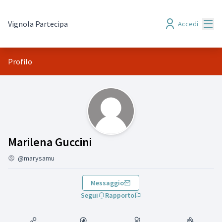
Menù
Vignola Partecipa
Accedi
Profilo
(Marilena Guccini)
Marilena Guccini
@marysamu
Messaggio
Segui
Rapporto