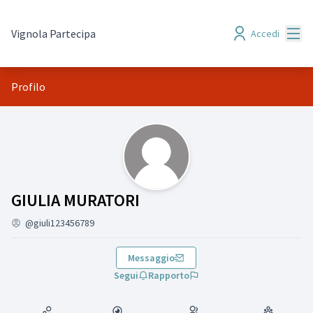
Menù
Vignola Partecipa
Accedi
Profilo
(GIULIA MURATORI)
GIULIA MURATORI
@giuli123456789
Messaggio
Segui
Rapporto