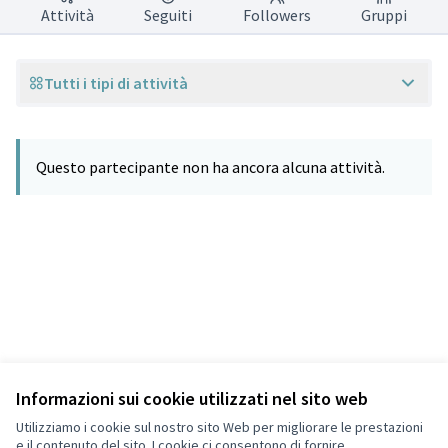
Attività
Seguiti
Followers
Gruppi
Tutti i tipi di attività
Questo partecipante non ha ancora alcuna attività.
Informazioni sui cookie utilizzati nel sito web
Termini di servizio
Privacy
Utilizziamo i cookie sul nostro sito Web per migliorare le prestazioni
Impostazioni dei cookie
e il contenuto del sito. I cookie ci consentono di fornire