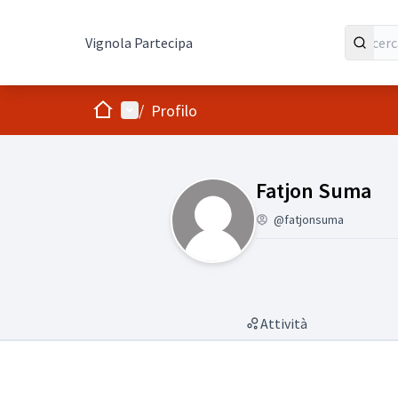
Vignola Partecipa
Home
Menù principale
/
Profilo
(Fatjon Suma)
Fatjon Suma
@fatjonsuma
Attività