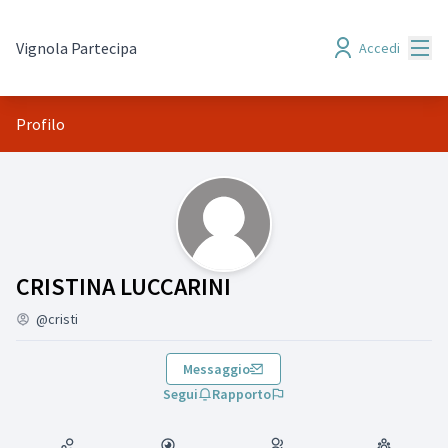
Menù
Vignola Partecipa
Accedi
Profilo
(CRISTINA LUCCARINI)
CRISTINA LUCCARINI
@cristi
Messaggio
Segui
Rapporto