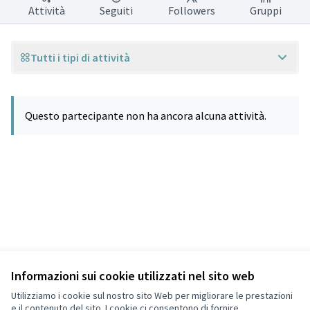
Attività
Seguiti
Followers
Gruppi
Tutti i tipi di attività
Questo partecipante non ha ancora alcuna attività.
Informazioni sui cookie utilizzati nel sito web
Termini di servizio
Privacy
Utilizziamo i cookie sul nostro sito Web per migliorare le prestazioni
Impostazioni dei cookie
e il contenuto del sito. I cookie ci consentono di fornire