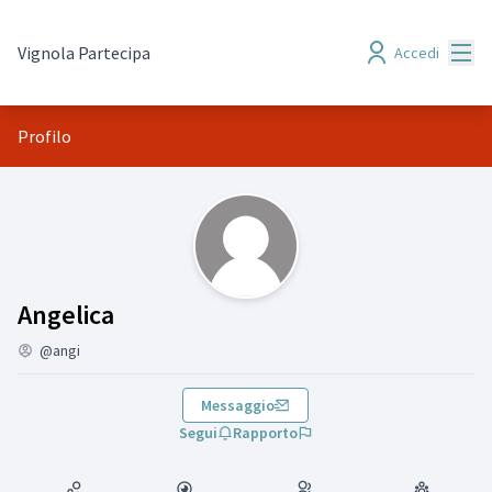
Menù
Vignola Partecipa
Accedi
Profilo
(Angelica)
Angelica
@angi
Messaggio
Segui
Rapporto