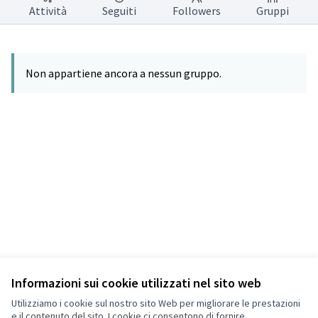
Attività
Seguiti
Followers
Gruppi
Non appartiene ancora a nessun gruppo.
Informazioni sui cookie utilizzati nel sito web
Termini di servizio
Privacy
Utilizziamo i cookie sul nostro sito Web per migliorare le prestazioni
Impostazioni dei cookie
e il contenuto del sito. I cookie ci consentono di fornire