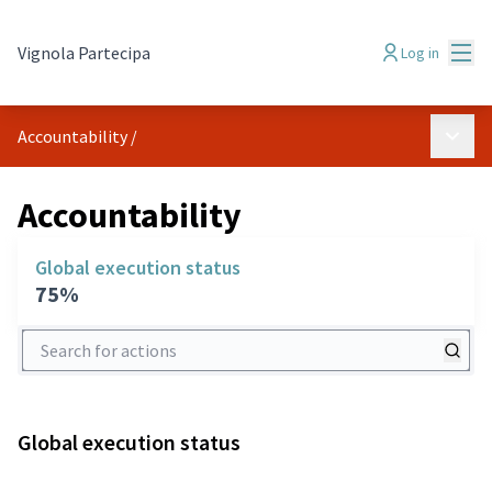
Mai
Vignola Partecipa
Log in
Main 
Accountability
/
Accountability
Global execution status
75%
Search for actions
Global execution status