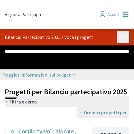
Menù
Vignola Partecipa
Accedi
Menù p
Bilancio Partecipativo 2025
/
Vota i progetti
0 €
100.000 €
Assegnato
Bilancio
Maggiori informazioni sul budget
Progetti per Bilancio partecipativo 2025
Filtra e cerca
Ordina i progetti per
4 - Cortile “vivo”: giocare,