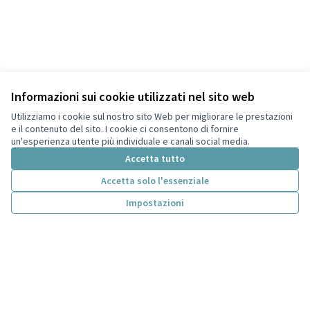
Informazioni sui cookie utilizzati nel sito web
Utilizziamo i cookie sul nostro sito Web per migliorare le prestazioni
e il contenuto del sito. I cookie ci consentono di fornire
un'esperienza utente più individuale e canali social media.
Accetta tutto
Termini di servizio
Accetta solo l'essenziale
Privacy
Impostazioni
Impostazioni dei cookie
Italiano
Choose language
Scegli la lingua
Licenza Cre
(Collegamen
(Collegamento esterno)
Sito web creato con
software libero
.
(Collegamento esterno)