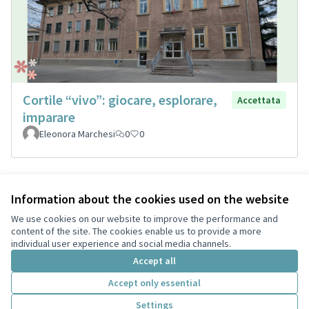
Cortile “vivo”: giocare, esplorare,
Accettata
imparare
Eleonora Marchesi
0
0
Information about the cookies used on the website
Terms of Service
Privacy
We use cookies on our website to improve the performance and
Cookie settings
content of the site. The cookies enable us to provide a more
English
individual user experience and social media channels.
Choose language
Scegli la lingua
Accept all
Accept only essential
Creative Co
(External lin
Settings
(External link)