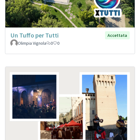
Un Tuffo per Tutti
Accettata
Olimpia Vignola
0
0