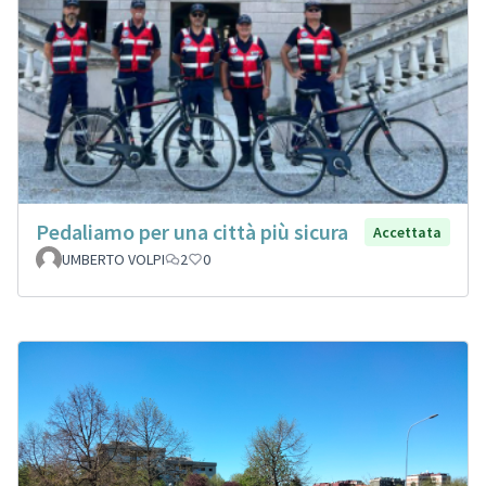
Pedaliamo per una città più sicura
Accettata
UMBERTO VOLPI
2
0