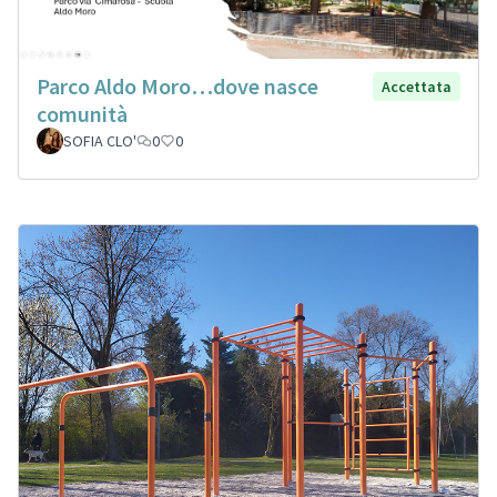
Parco Aldo Moro…dove nasce
Accettata
comunità
SOFIA CLO'
0
0