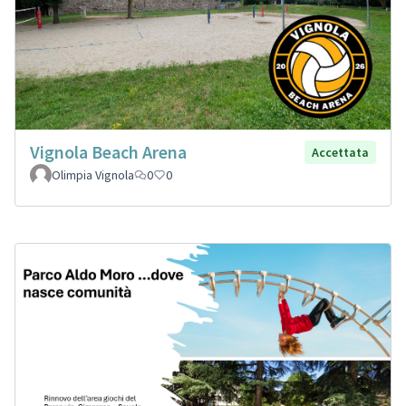
Vignola Beach Arena
Accettata
Olimpia Vignola
0
0