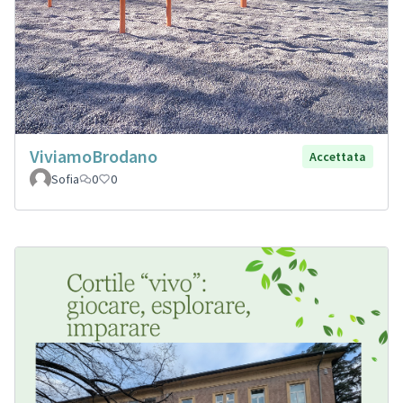
ViviamoBrodano
Accettata
Sofia
0
0