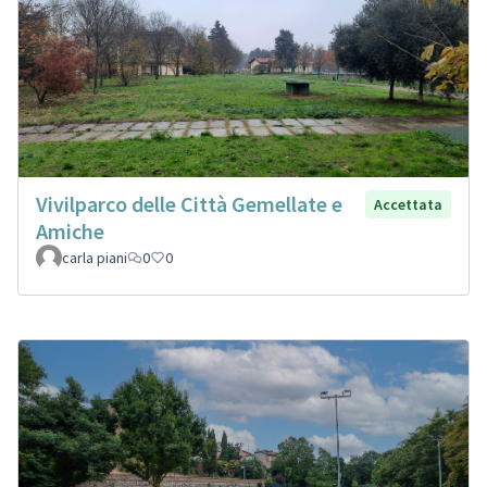
Vivilparco delle Città Gemellate e
Accettata
Amiche
carla piani
0
0