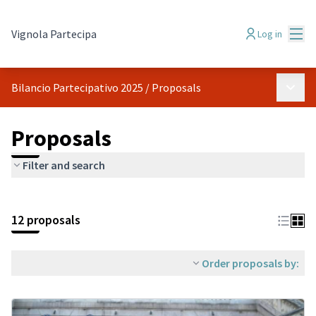
Mai
Vignola Partecipa
Log in
Main 
Bilancio Partecipativo 2025
/
Proposals
Proposals
Filter and search
Skip map
Leaflet
|
©
HERE maps
The following element is a map which presents the items on thi
+
12 proposals
−
Order proposals by: