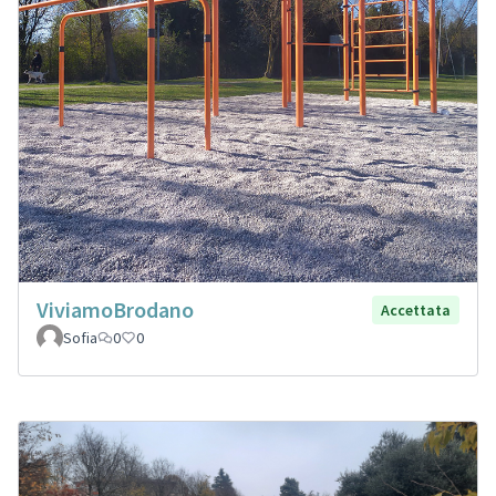
ViviamoBrodano
Accettata
Sofia
0
0