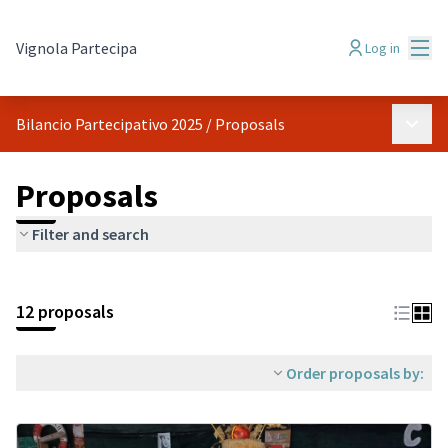
Mai
Vignola Partecipa
Log in
Main 
Bilancio Partecipativo 2025
/
Proposals
Proposals
Filter and search
Skip map
Leaflet
|
©
HERE maps
The following element is a map which presents the items on thi
+
12 proposals
−
Order proposals by: