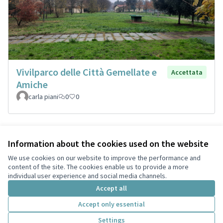
Vivilparco delle Città Gemellate e
Accettata
Amiche
carla piani
0
0
Information about the cookies used on the website
Terms of Service
Privacy
We use cookies on our website to improve the performance and
Cookie settings
content of the site. The cookies enable us to provide a more
English
individual user experience and social media channels.
Choose language
Scegli la lingua
Accept all
Accept only essential
Creative Co
(External lin
Settings
(External link)