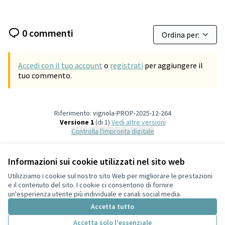
0 commenti
Accedi con il tuo account
o
registrati
per aggiungere il
tuo commento.
Riferimento: vignola-PROP-2025-12-264
Versione 1
(di 1)
vedi altre versioni
Controlla l'impronta digitale
Informazioni sui cookie utilizzati nel sito web
Termini di servizio
Privacy
Utilizziamo i cookie sul nostro sito Web per migliorare le prestazioni
Impostazioni dei cookie
e il contenuto del sito. I cookie ci consentono di fornire
Italiano
un'esperienza utente più individuale e canali social media.
Choose language
Scegli la lingua
Accetta tutto
Accetta solo l'essenziale