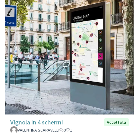
Vignola in 4 schermi
Accettata
VALENTINA SCARAVELLI
0
1