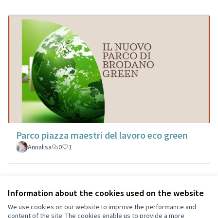
Parco piazza maestri del lavoro eco green
Annalisa
0
1
Information about the cookies used on the website
Terms of Service
Privacy
We use cookies on our website to improve the performance and
Cookie settings
content of the site. The cookies enable us to provide a more