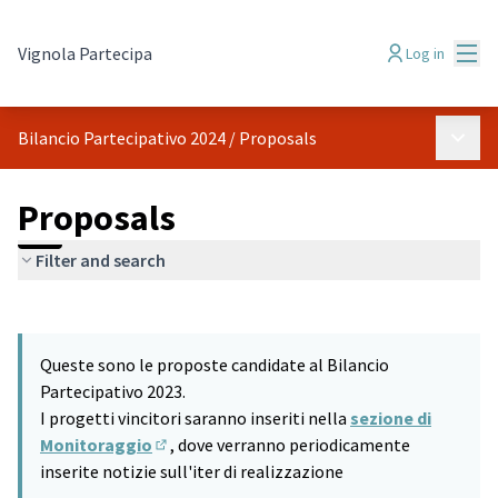
Mai
Vignola Partecipa
Log in
Main 
Bilancio Partecipativo 2024
/
Proposals
Proposals
Filter and search
Skip map
Leaflet
|
©
HERE maps
The following element is a map which presents the items on thi
+
Queste sono le proposte candidate al Bilancio
−
Partecipativo 2023.
I progetti vincitori saranno inseriti nella
sezione di
Monitoraggio
, dove verranno periodicamente
(Opens in new tab)
inserite notizie sull'iter di realizzazione