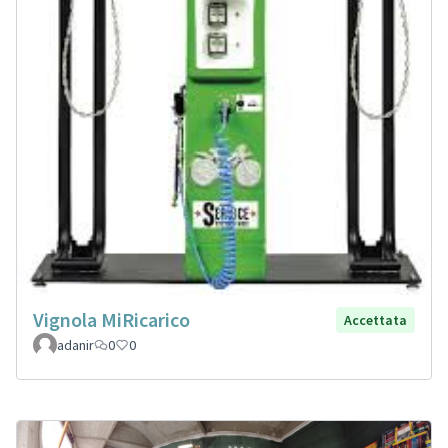
Vignola MiRicarico
Accettata
adanir
0
0