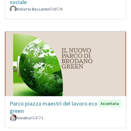
sociale
Roberta Beccantini
0
0
Parco piazza maestri del lavoro eco
Accettata
green
Annalisa
3
1