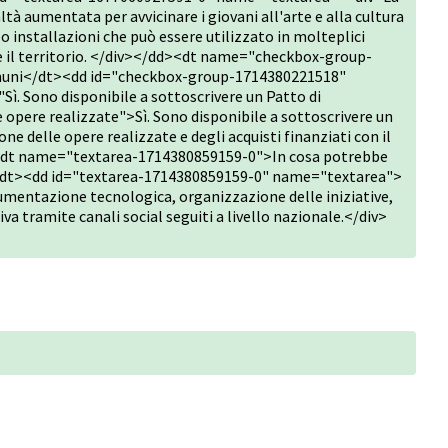
tà aumentata per avvicinare i giovani all'arte e alla cultura
eo installazioni che può essere utilizzato in molteplici
are il territorio. </div></dd><dt name="checkbox-group-
muni</dt><dd id="checkbox-group-1714380221518"
. Sono disponibile a sottoscrivere un Patto di
 opere realizzate">Sì. Sono disponibile a sottoscrivere un
ne delle opere realizzate e degli acquisti finanziati con il
><dt name="textarea-1714380859159-0">In cosa potrebbe
</dt><dd id="textarea-1714380859159-0" name="textarea">
umentazione tecnologica, organizzazione delle iniziative,
va tramite canali social seguiti a livello nazionale.</div>