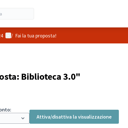
Menù utente
24
/
Fai la tua proposta!
sta: Biblioteca 3.0"
ronto:
Attiva/disattiva la visualizzazione