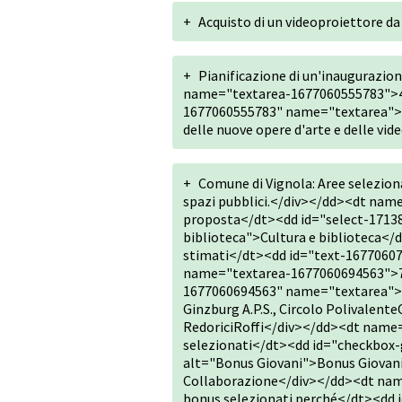
+
Acquisto di un videoproiettore da
+
Pianificazione di un'inaugurazi
name="textarea-1677060555783">4. 
1677060555783" name="textarea"><d
delle nuove opere d'arte e delle vide
+
Comune di Vignola: Aree selezionat
spazi pubblici.</div></dd><dt nam
proposta</dt><dd id="select-1713
biblioteca">Cultura e biblioteca<
stimati</dt><dd id="text-1677060
name="textarea-1677060694563">7. 
1677060694563" name="textarea"><d
Ginzburg A.P.S., Circolo Polivalente
RedoriciRoffi</div></dd><dt name
selezionati</dt><dd id="checkbo
alt="Bonus Giovani">Bonus Giovan
Collaborazione</div></dd><dt nam
bonus selezionati perché</dt><dd