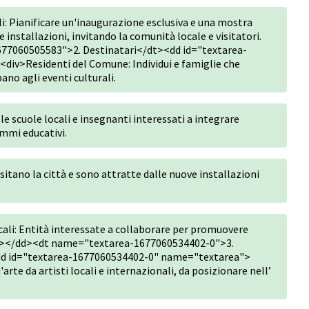
i: Pianificare un'inaugurazione esclusiva e una mostra
nstallazioni, invitando la comunità locale e visitatori.
77060505583">2. Destinatari</dt><dd id="textarea-
iv>Residenti del Comune: Individui e famiglie che
ano agli eventi culturali.
le scuole locali e insegnanti interessati a integrare
ammi educativi.
isitano la città e sono attratte dalle nuove installazioni
cali: Entità interessate a collaborare per promuovere
</div></dd><dt name="textarea-1677060534402-0">3.
<dd id="textarea-1677060534402-0" name="textarea">
arte da artisti locali e internazionali, da posizionare nell’