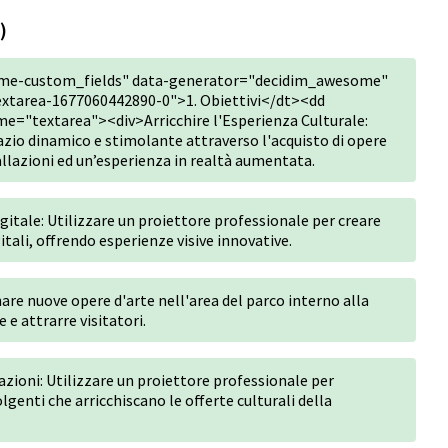
)
me-custom_fields" data-generator="decidim_awesome"
xtarea-1677060442890-0">1. Obiettivi</dt><dd
e="textarea"><div>Arricchire l'Esperienza Culturale:
azio dinamico e stimolante attraverso l'acquisto di opere
tallazioni ed un’esperienza in realtà aumentata.
gitale: Utilizzare un proiettore professionale per creare
itali, offrendo esperienze visive innovative.
nare nuove opere d'arte nell'area del parco interno alla
 e attrarre visitatori.
zioni: Utilizzare un proiettore professionale per
olgenti che arricchiscano le offerte culturali della