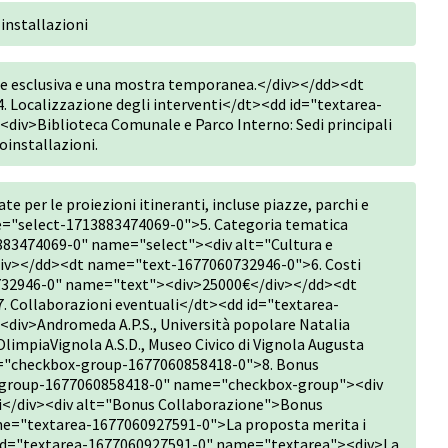
 installazioni
one esclusiva e una mostra temporanea.</div></dd><dt
Localizzazione degli interventi</dt><dd id="textarea-
iv>Biblioteca Comunale e Parco Interno: Sedi principali
oinstallazioni.
e per le proiezioni itineranti, incluse piazze, parchi e
e="select-1713883474069-0">5. Categoria tematica
883474069-0" name="select"><div alt="Cultura e
/div></dd><dt name="text-1677060732946-0">6. Costi
732946-0" name="text"><div>25000€</div></dd><dt
Collaborazioni eventuali</dt><dd id="textarea-
iv>Andromeda A.P.S., Università popolare Natalia
OlimpiaVignola A.S.D., Museo Civico di Vignola Augusta
="checkbox-group-1677060858418-0">8. Bonus
x-group-1677060858418-0" name="checkbox-group"><div
i</div><div alt="Bonus Collaborazione">Bonus
e="textarea-1677060927591-0">La proposta merita i
 id="textarea-1677060927591-0" name="textarea"><div>La