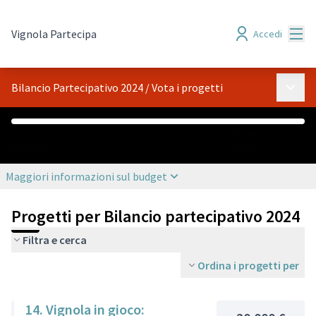
Menù
Vignola Partecipa
Accedi
Menù p
Bilancio Partecipativo 2024
/
Vota i progetti
0 €
100.000 €
Assegnato
Bilancio
Maggiori informazioni sul budget
Progetti per Bilancio partecipativo 2024
Filtra e cerca
Ordina i progetti per
14. Vignola in gioco: