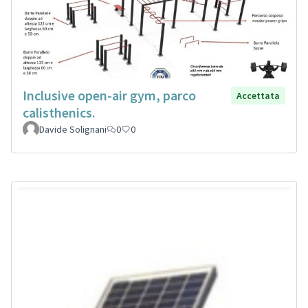
Inclusive open-air gym, parco
Accettata
calisthenics.
Davide Solignani
0
0