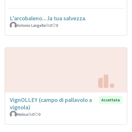
L'arcobaleno....la tua salvezza.
Antonio Langella
0
0
VignOLLEY (campo di pallavolo a
Accettata
vignola)
Melisa
0
0