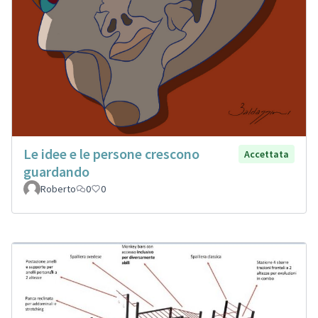
Le idee e le persone crescono
Accettata
guardando
Roberto
0
0