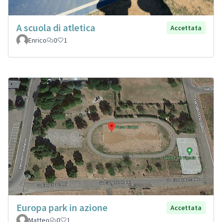
A scuola di atletica
Accettata
Enrico
0
1
Europa park in azione
Accettata
Matteo
0
1