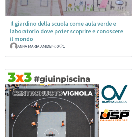
Il giardino della scuola come aula verde e
laboratorio dove poter scoprire e conoscere
il mondo
ANNA MARIA AMIDEI
0
1