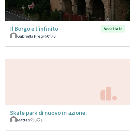
Il Borgo e l'infinito
Accettata
Gabriella Preti
0
0
Skate park di nuovo in azione
Matteo
0
1