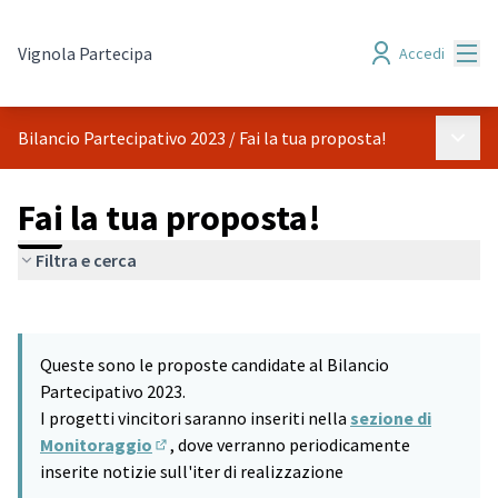
Menù
Vignola Partecipa
Accedi
Menù p
Bilancio Partecipativo 2023
/
Fai la tua proposta!
Fai la tua proposta!
Filtra e cerca
Salta mappa
Leaflet
|
©
HERE maps
9
L'elemento seguente è una mappa che presenta gli elementi di q
+
Queste sono le proposte candidate al Bilancio
−
Partecipativo 2023.
I progetti vincitori saranno inseriti nella
sezione di
Monitoraggio
, dove verranno periodicamente
(Si apre in una nuova scheda)
inserite notizie sull'iter di realizzazione