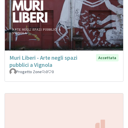
Muri Liberi - Arte negli spazi
Accettata
pubblici a Vignola
Progetto Zone
0
0