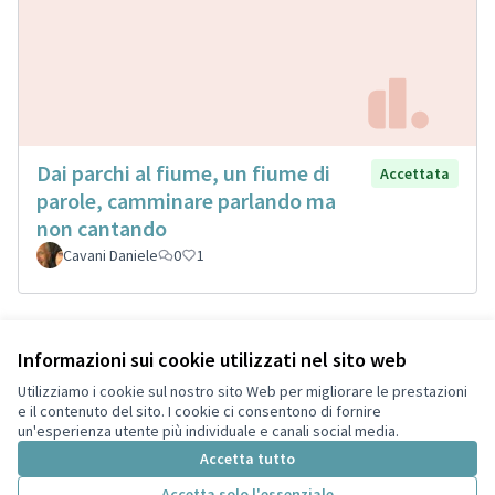
Dai parchi al fiume, un fiume di
Accettata
parole, camminare parlando ma
non cantando
Cavani Daniele
0
1
Informazioni sui cookie utilizzati nel sito web
Termini di servizio
Privacy
Utilizziamo i cookie sul nostro sito Web per migliorare le prestazioni
Impostazioni dei cookie
e il contenuto del sito. I cookie ci consentono di fornire
Italiano
un'esperienza utente più individuale e canali social media.
Choose language
Scegli la lingua
Accetta tutto
Accetta solo l'essenziale