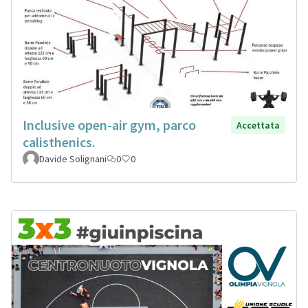
Inclusive open-air gym, parco
Accettata
calisthenics.
Davide Solignani
0
0