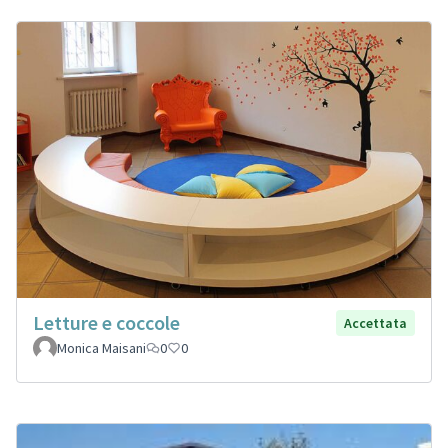
Letture e coccole
Accettata
Monica Maisani
0
0