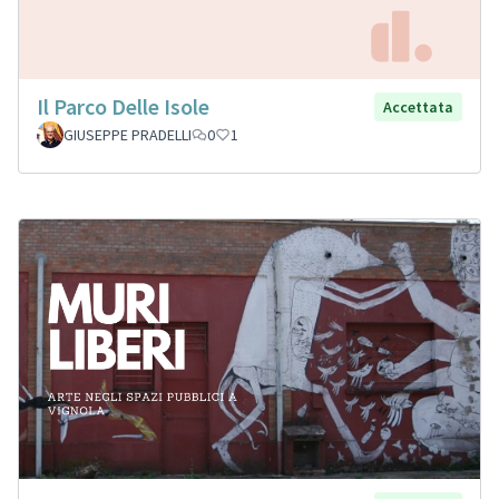
Il Parco Delle Isole
Accettata
GIUSEPPE PRADELLI
0
1