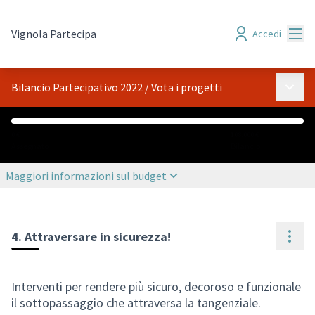
Menù
Vignola Partecipa
Accedi
Menù p
Bilancio Partecipativo 2022
/
Vota i progetti
0 €
108.000 €
Assegnato
Bilancio
Maggiori informazioni sul budget
Cont
4. Attraversare in sicurezza!
Interventi per rendere più sicuro, decoroso e funzionale
il sottopassaggio che attraversa la tangenziale.