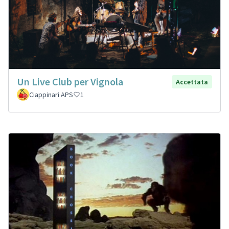
Un Live Club per Vignola
Accettata
Ciappinari APS
1