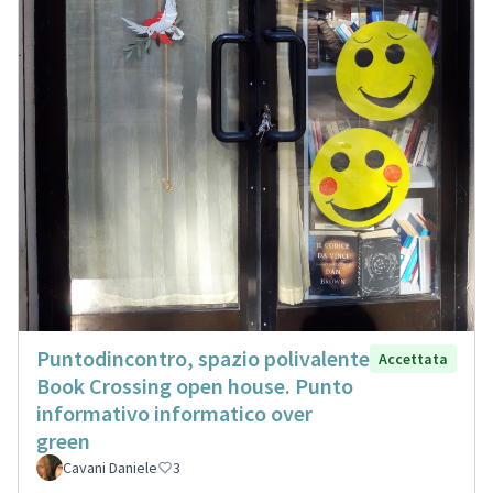
Puntodincontro, spazio polivalente
Accettata
Book Crossing open house. Punto
informativo informatico over
green
Cavani Daniele
3