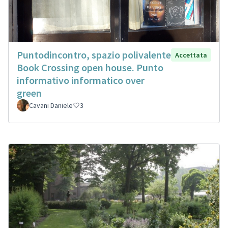
Puntodincontro, spazio polivalente
Accettata
Book Crossing open house. Punto
informativo informatico over
green
Cavani Daniele
3