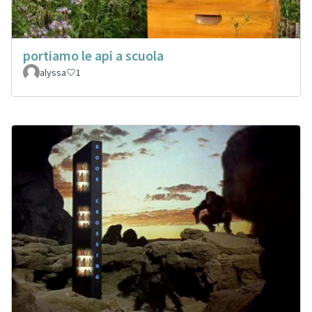
portiamo le api a scuola
alyssa
1