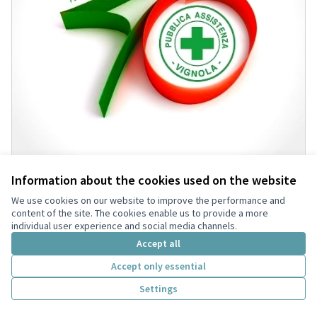
Information about the cookies used on the website
We use cookies on our website to improve the performance and
“MuoVI-AMOci in sicurezza – un
Accettata
content of the site. The cookies enable us to provide a more
pulmino per la Pubblica Assistenza
individual user experience and social media channels.
Vignola”
Accept all
PUBBLICA ASSISTENZA VIGNOLA
0
Accept only essential
Settings