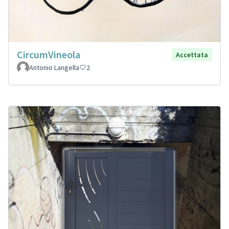
CircumVineola
Accettata
Antonio Langella
2