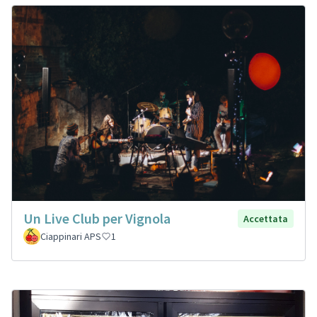
Un Live Club per Vignola
Accettata
Ciappinari APS
1