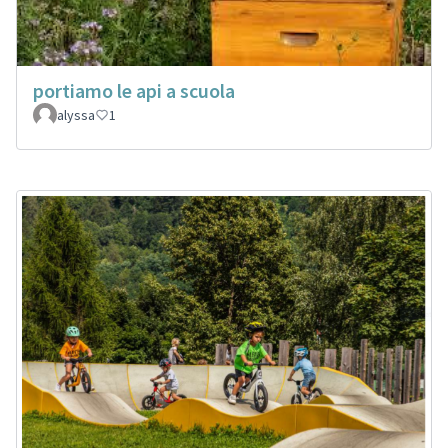
portiamo le api a scuola
alyssa
1