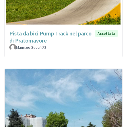
Pista da bici Pump Track nel parco
Accettata
di Pratomavore
Maurizio Succi
2