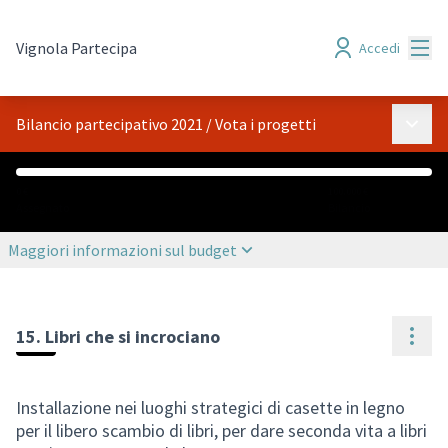
Menù
Vignola Partecipa
Accedi
Menù p
Bilancio partecipativo 2021
/
Vota i progetti
0 €
100.000 €
Assegnato
Bilancio
Maggiori informazioni sul budget
Cont
15. Libri che si incrociano
Installazione nei luoghi strategici di casette in legno
per il libero scambio di libri, per dare seconda vita a libri