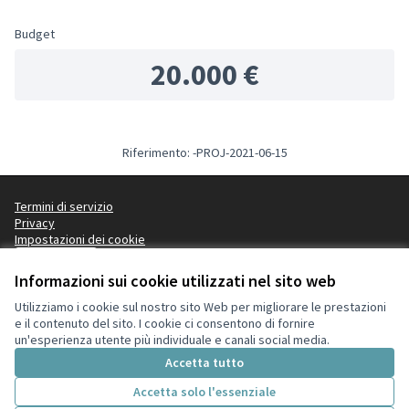
Budget
20.000 €
Riferimento: -PROJ-2021-06-15
Termini di servizio
Privacy
Impostazioni dei cookie
Italiano
Choose language
Scegli la lingua
Informazioni sui cookie utilizzati nel sito web
Utilizziamo i cookie sul nostro sito Web per migliorare le prestazioni
e il contenuto del sito. I cookie ci consentono di fornire
Licenza Cre
(Collegamen
un'esperienza utente più individuale e canali social media.
(Collegamento esterno)
Sito web creato con
software libero
.
Accetta tutto
(Collegamento esterno)
Accetta solo l'essenziale