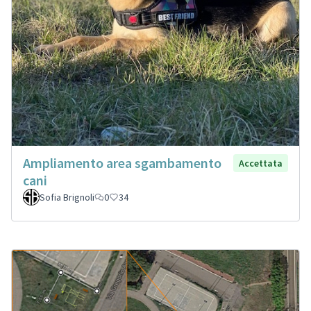
Ampliamento area sgambamento
Accettata
cani
Sofia Brignoli
0
34