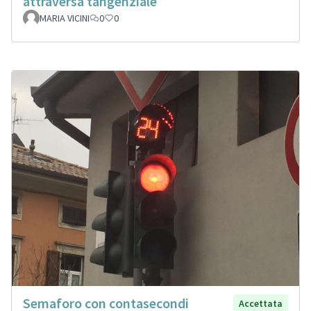
attraversa tangenziale
MARIA VICINI
0
0
Semaforo con contasecondi
Accettata