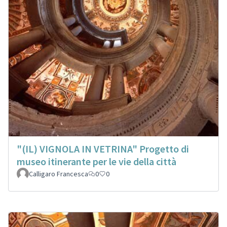
"(IL) VIGNOLA IN VETRINA" Progetto di
museo itinerante per le vie della città
Calligaro Francesca
0
0