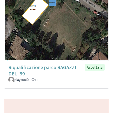
Riqualificazione parco RAGAZZI
Accettata
DEL '99
playtoo
0
18