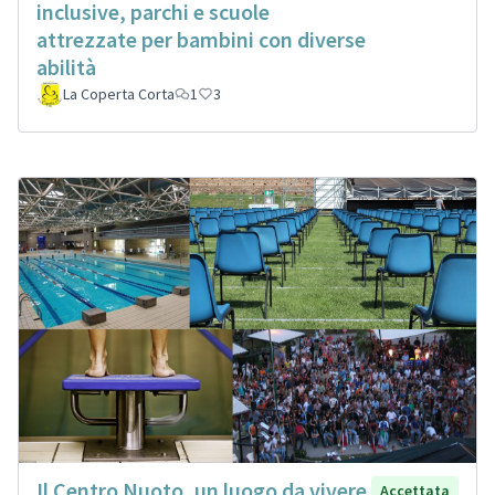
inclusive, parchi e scuole
attrezzate per bambini con diverse
abilità
La Coperta Corta
1
3
Il Centro Nuoto, un luogo da vivere
Accettata