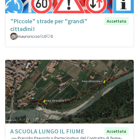
"Piccole" strade per "grandi"
Accettata
cittadini!
mauroriccio
0
0
A SCUOLA LUNGO IL FIUME
Accettata
Presidio Paesistico Partecipativo del Contratto di fiume-