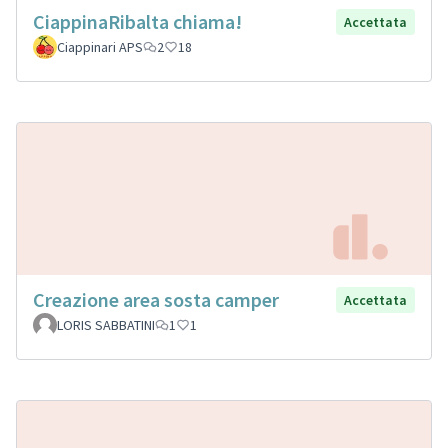
CiappinaRibalta chiama!
Accettata
Ciappinari APS
2
18
Creazione area sosta camper
Accettata
LORIS SABBATINI
1
1