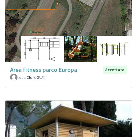
Area fitness parco Europa
Accettata
Luca Clò
0
1