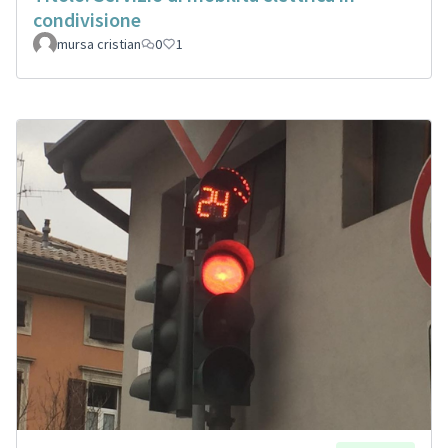
condivisione
mursa cristian
0
1