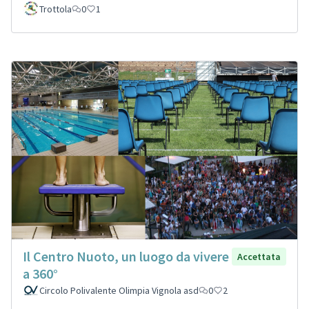
Trottola
0
1
Il Centro Nuoto, un luogo da vivere
Accettata
a 360°
Circolo Polivalente Olimpia Vignola asd
0
2