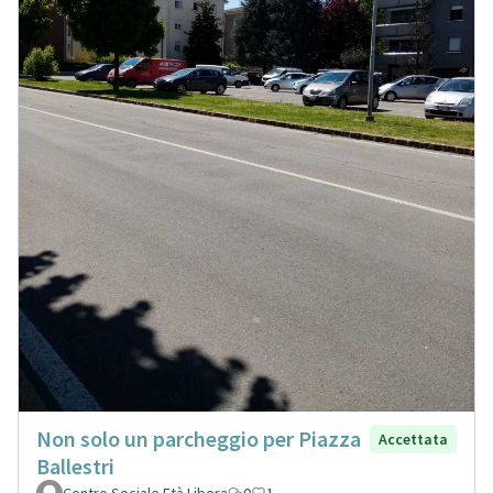
Non solo un parcheggio per Piazza
Accettata
Ballestri
Centro Sociale Età Libera
0
1