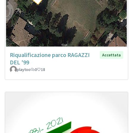
Riqualificazione parco RAGAZZI
Accettata
DEL '99
playtoo
0
18