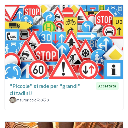
"Piccole" strade per "grandi"
Accettata
cittadini!
mauroriccio
0
0