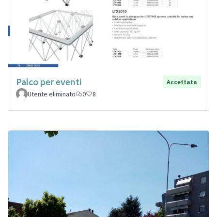
Palco per eventi
Accettata
Utente eliminato
0
8