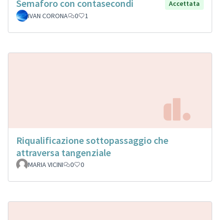
Semaforo con contasecondi
Accettata
IVAN CORONA
0
1
Riqualificazione sottopassaggio che
attraversa tangenziale
MARIA VICINI
0
0