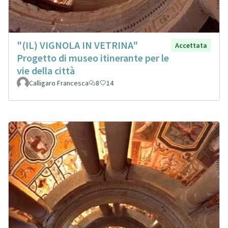
"(IL) VIGNOLA IN VETRINA"
Accettata
Progetto di museo itinerante per le
vie della città
Calligaro Francesca
8
14