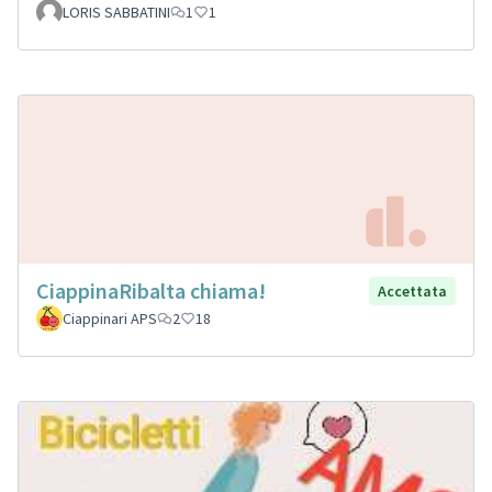
LORIS SABBATINI
1
1
CiappinaRibalta chiama!
Accettata
Ciappinari APS
2
18