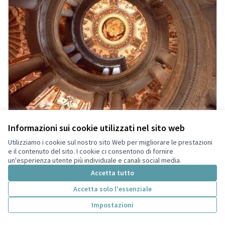
Informazioni sui cookie utilizzati nel sito web
Utilizziamo i cookie sul nostro sito Web per migliorare le prestazioni
e il contenuto del sito. I cookie ci consentono di fornire
un'esperienza utente più individuale e canali social media.
Accetta tutto
"(IL) VIGNOLA IN VETRINA" Progetto di
museo itinerante per le vie della città
Accetta solo l'essenziale
Calligaro Francesca
0
0
Impostazioni