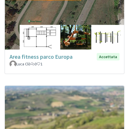
Area fitness parco Europa
Accettata
Luca Clò
0
1