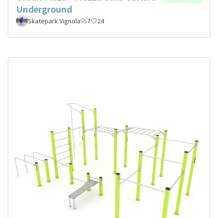
Underground
Skatepark Vignola
7
24