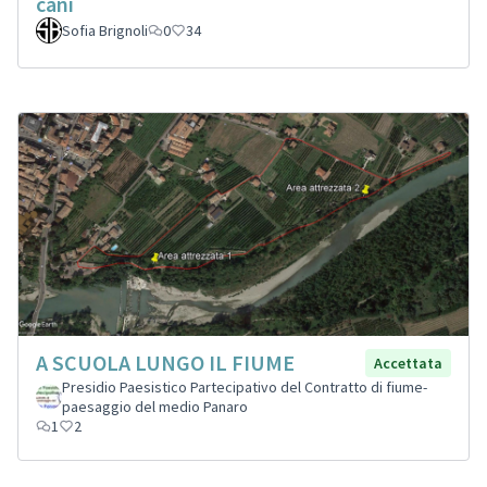
cani
Sofia Brignoli
0
34
A SCUOLA LUNGO IL FIUME
Accettata
Presidio Paesistico Partecipativo del Contratto di fiume-
paesaggio del medio Panaro
1
2