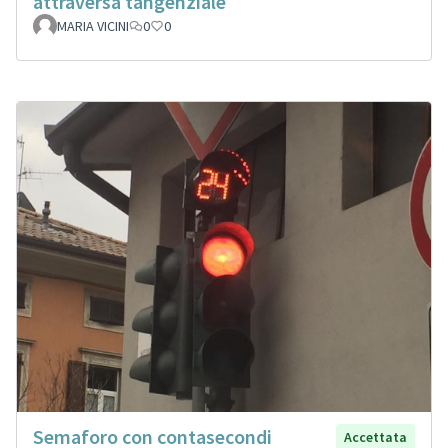
attraversa tangenziale
MARIA VICINI
0
0
Semaforo con contasecondi
Accettata