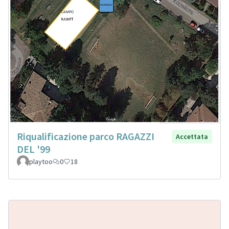
Riqualificazione parco RAGAZZI
Accettata
DEL '99
playtoo
0
18