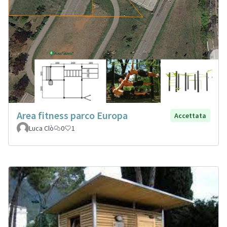
Area fitness parco Europa
Accettata
Luca Clò
0
1