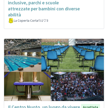
inclusive, parchi e scuole
attrezzate per bambini con diverse
abilità
La Coperta Corta
1
3
Il Centro Nuoto, un luogo da vivere
Accettata