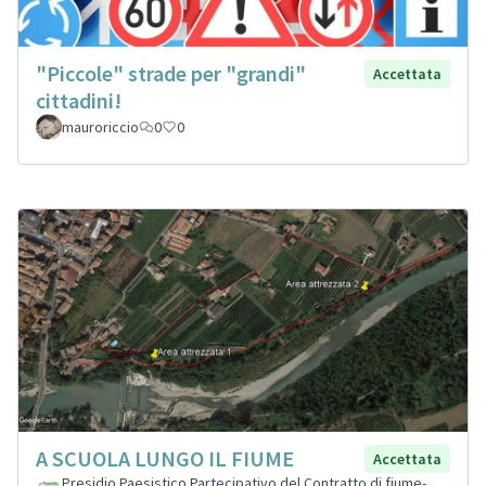
"Piccole" strade per "grandi"
Accettata
cittadini!
mauroriccio
0
0
A SCUOLA LUNGO IL FIUME
Accettata
Presidio Paesistico Partecipativo del Contratto di fiume-