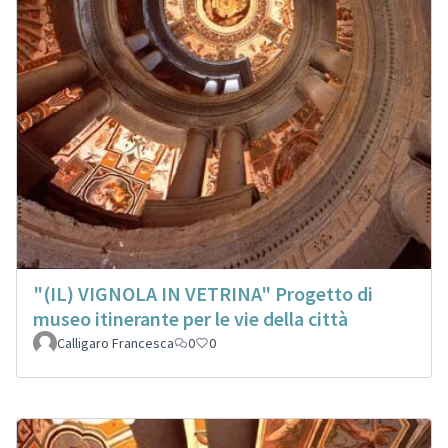
"(IL) VIGNOLA IN VETRINA" Progetto di
museo itinerante per le vie della città
Calligaro Francesca
0
0