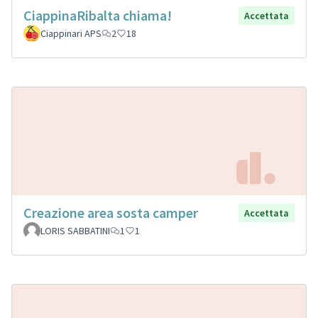
CiappinaRibalta chiama!
Accettata
Ciappinari APS
2
18
Creazione area sosta camper
Accettata
LORIS SABBATINI
1
1