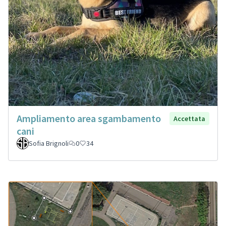
Ampliamento area sgambamento
Accettata
cani
Sofia Brignoli
0
34