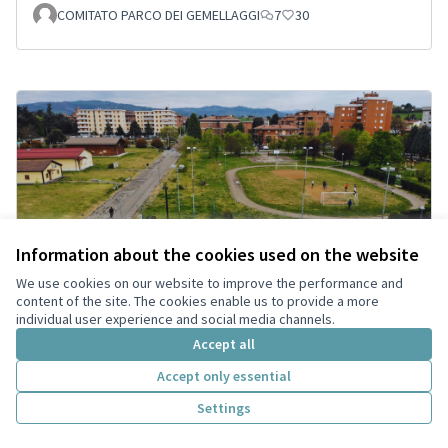
COMITATO PARCO DEI GEMELLAGGI
7
30
Information about the cookies used on the website
We use cookies on our website to improve the performance and
content of the site. The cookies enable us to provide a more
individual user experience and social media channels.
Accept all
Urban Plaza - Piazza della Cultura
Accettata
Underground
Accept only essential
Skatepark Vignola
7
24
Settings