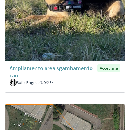
Ampliamento area sgambamento
Accettata
cani
Sofia Brignoli
0
34