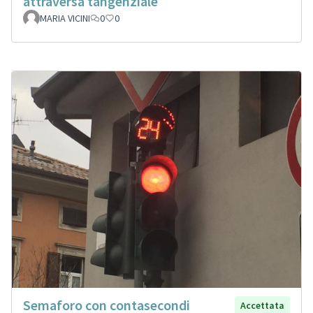
attraversa tangenziale
MARIA VICINI
0
0
Semaforo con contasecondi
Accettata