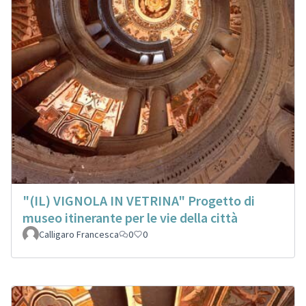
"(IL) VIGNOLA IN VETRINA" Progetto di
museo itinerante per le vie della città
Calligaro Francesca
0
0