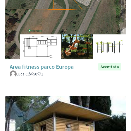
Area fitness parco Europa
Accettata
Luca Clò
0
1