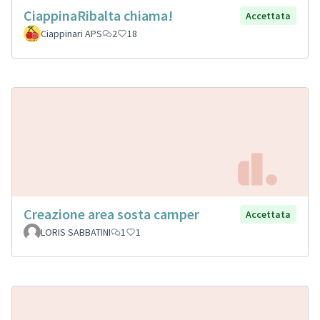
CiappinaRibalta chiama!
Accettata
Ciappinari APS
2
18
Creazione area sosta camper
Accettata
LORIS SABBATINI
1
1