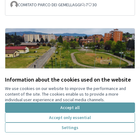
COMITATO PARCO DEI GEMELLAGGI
7
30
Information about the cookies used on the website
We use cookies on our website to improve the performance and
content of the site. The cookies enable us to provide a more
individual user experience and social media channels.
Accept all
Urban Plaza - Piazza della Cultura
Accettata
Underground
Accept only essential
Skatepark Vignola
7
24
Settings