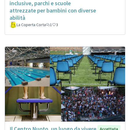
inclusive, parchi e scuole
attrezzate per bambini con diverse
abilità
La Coperta Corta
1
3
Il Centro Nuoto, un luogo da vivere
Accettata