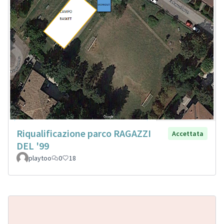
Riqualificazione parco RAGAZZI
Accettata
DEL '99
playtoo
0
18