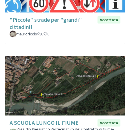
"Piccole" strade per "grandi"
Accettata
cittadini!
mauroriccio
0
0
A SCUOLA LUNGO IL FIUME
Accettata
Presidio Paesistico Partecipativo del Contratto di fiume-