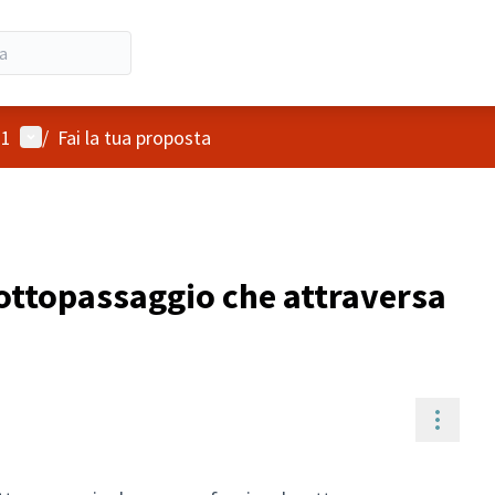
Menù utente
21
/
Fai la tua proposta
sottopassaggio che attraversa
Contro