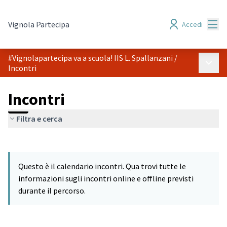
Menù
Vignola Partecipa
Accedi
#Vignolapartecipa va a scuola! IIS L. Spallanzani
/
Menù p
Incontri
Incontri
Filtra e cerca
Salta mappa
Leaflet
|
©
HERE maps
L'elemento seguente è una mappa che presenta gli elementi di q
+
Questo è il calendario incontri. Qua trovi tutte le
−
informazioni sugli incontri online e offline previsti
durante il percorso.