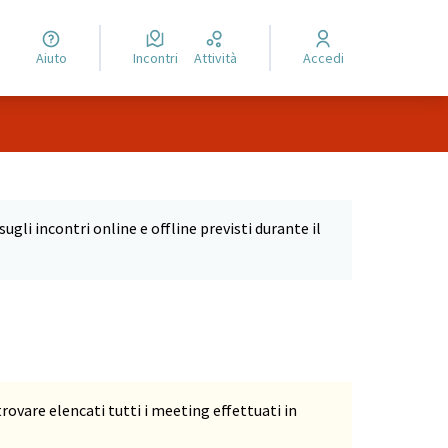
Aiuto
Incontri
Attività
Accedi
Leaflet
|
©
HERE maps
 come punti della mappa. L'elemento può essere utilizzato con un
ugli incontri online e offline previsti durante il
vare elencati tutti i meeting effettuati in