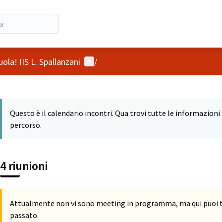
Menù utente
ola! IIS L. Spallanzani
/
 mappa
o seguente è una mappa che presenta gli elementi di questa pagina
Questo è il calendario incontri. Qua trovi tutte le informazioni s
percorso.
4 riunioni
Attualmente non vi sono meeting in programma, ma qui puoi tro
passato.