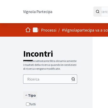
Vignola Partecipa
Home
Menù principale
/
Processi
/
#Vignolapartecipa va a scu
Salta
L'element
+
−
Incontri
Il modulo sottostante filtra dinamicamente
i risultati della ricerca quando le condizioni
di ricerca vengono modificate.
Tipo
Tutti